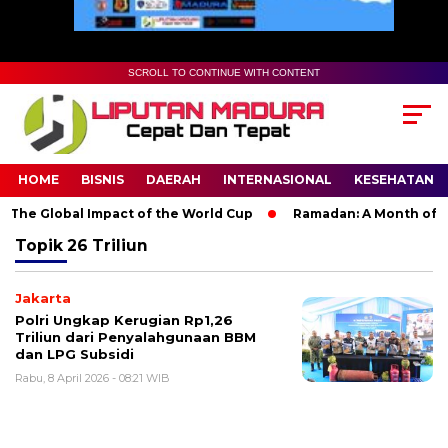
SCROLL TO CONTINUE WITH CONTENT
HOME
BISNIS
DAERAH
INTERNASIONAL
KESEHATAN
The Global Impact of the World Cup
Ramadan: A Month of Spir
Topik
26 Triliun
Jakarta
Polri Ungkap Kerugian Rp1,26
Triliun dari Penyalahgunaan BBM
dan LPG Subsidi
Rabu, 8 April 2026 - 08:21 WIB