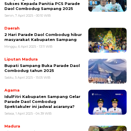
Sukses Kepada Panitia PCS Parade
Daol Combodug Sampang 2025
Senin, 7 April 2025 - 00:10 WIB
Daerah
2 Hari Parade Daol Combodug hibur
masyarakat Kabupaten Sampang
Minggu, 6 April 2025 - 13:11 WIB
Liputan Madura
Bupati Sampang Buka Parade Daol
Combodug tahun 2025
Sabtu, 5 April 2025 - 15:05 WIB
Agama
IdulFitri Kabupaten Sampang Gelar
Parade Daol Combodug
Spektakuler ini jadwal acaranya?
Selasa, 1 April 2025 - 04:39 WIB
Madura