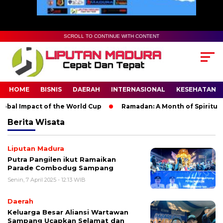
SCROLL TO CONTINUE WITH CONTENT
HOME
BISNIS
DAERAH
INTERNASIONAL
KESEHATAN
bal Impact of the World Cup
Ramadan: A Month of Spiritual Re
Berita
Wisata
Liputan Madura
Putra Pangilen ikut Ramaikan
Parade Combodug Sampang
Senin, 7 April 2025 - 12:13 WIB
Daerah
Keluarga Besar Aliansi Wartawan
Sampang Ucapkan Selamat dan