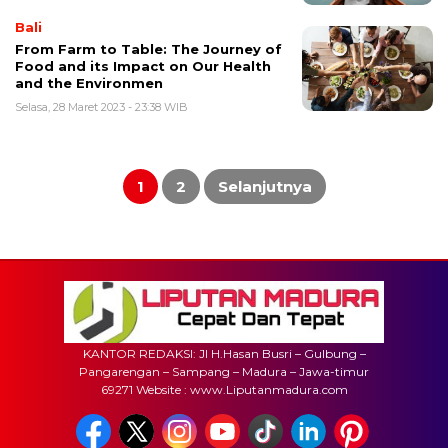
Bali
From Farm to Table: The Journey of
Food and its Impact on Our Health
and the Environmen
Selasa, 28 Maret 2023 - 23:38 WIB
Paginasi
pos
1
2
Selanjutnya
KANTOR REDAKSI: Jl H.Hasan Busri – Gulbung –
Pangarengan – Sampang – Madura – Jawa-timur
69271 Website : www.Liputanmadura.com