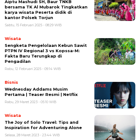
Aiptu Mashudi SH, Baur TNKB
bersama TK Al Mubarok Tingkatkan
karya wisata Peserta didik di
kantor Polsek Torjun
Sabtu, 15 Februari 2025 - 08:29 WIB
Wisata
Sengketa Pengelolaan Kebun Sawit
PTPN IV Regional 3 vs Kopssa-M:
Fakta Baru Terungkap di
Pengadilan
Rabu, 12 Februari 2025 - 09:14 WIB
Bisnis
Wednesday Addams Musim
Pertama | Teaser Resmi | Netflix
Rabu, 29 Maret 2023 - 05:10 WIB
Wisata
The Joy of Solo Travel: Tips and
Inspiration for Adventuring Alone
Selasa, 28 Maret 2023 - 23:44 WIB