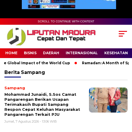
SCROLL TO CONTINUE WITH CONTENT
HOME
BISNIS
DAERAH
INTERNASIONAL
KESEHATAN
e Global Impact of the World Cup
Ramadan: A Month of Spiritu
Berita
Sampang
Sampang
Mohammad Junaidi, S.Sos Camat
Pangarengan Berikan Ucapan
Terimakasih Bupati Sampang
Respon Cepat Keluhan Masyarakat
Pangarengan Terkait PJU
Jumat, 7 Agustus 2026 - 13:06 WIB