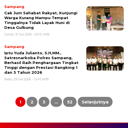
Sampang
Cak Jum Sahabat Rakyat, Kunjungi
Warga Kurang Mampu Tempat
Tinggalnya Tidak Layak Huni di
Desa Gulbung
Jumat, 31 Juli 2026 - 04:12 WIB
Sampang
Iptu Yuda Julianto, S.H,MM.,
Satresnarkoba Polres Sampang,
Berhasil Raih Penghargaan Tingkat
Tinggi dengan Prestasi Rangking 1
dan 3 Tahun 2026
Rabu, 29 Juli 2026 - 13:45 WIB
Paginasi
pos
1
2
3
…
52
Selanjutnya