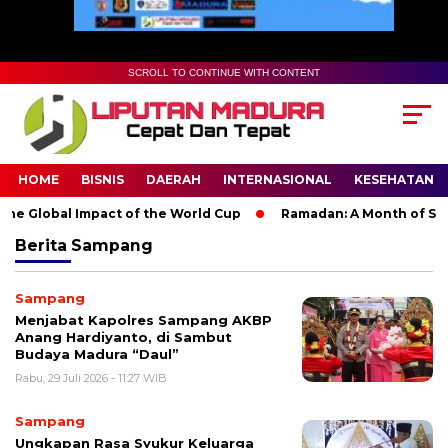
SCROLL TO CONTINUE WITH CONTENT
HOME
BISNIS
DAERAH
INTERNASIONAL
KESEHATAN
e Global Impact of the World Cup
Ramadan: A Month of Spirit
Berita
Sampang
Sampang
Menjabat Kapolres Sampang AKBP
Anang Hardiyanto, di Sambut
Budaya Madura “Daul”
Rabu, 29 Juli 2026 - 11:27 WIB
Sampang
Ungkapan Rasa Syukur Keluarga