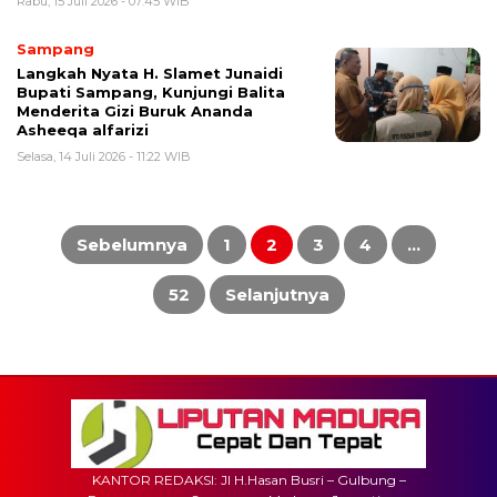
Rabu, 15 Juli 2026 - 07:45 WIB
Sampang
Langkah Nyata H. Slamet Junaidi
Bupati Sampang, Kunjungi Balita
Menderita Gizi Buruk Ananda
Asheeqa alfarizi
Selasa, 14 Juli 2026 - 11:22 WIB
Paginasi
pos
Sebelumnya
1
2
3
4
…
52
Selanjutnya
KANTOR REDAKSI: Jl H.Hasan Busri – Gulbung –