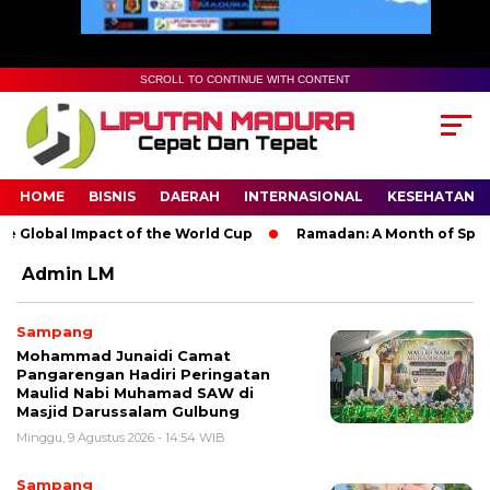
SCROLL TO CONTINUE WITH CONTENT
HOME
BISNIS
DAERAH
INTERNASIONAL
KESEHATAN
 Global Impact of the World Cup
Ramadan: A Month of Spiritu
Admin LM
Sampang
Mohammad Junaidi Camat
Pangarengan Hadiri Peringatan
Maulid Nabi Muhamad SAW di
Masjid Darussalam Gulbung
Minggu, 9 Agustus 2026 - 14:54 WIB
Sampang