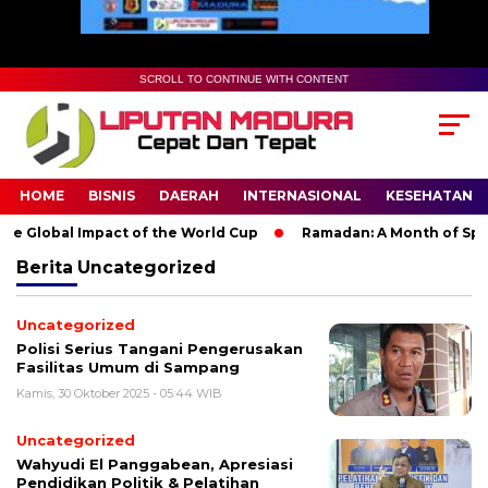
SCROLL TO CONTINUE WITH CONTENT
HOME
BISNIS
DAERAH
INTERNASIONAL
KESEHATAN
 Global Impact of the World Cup
Ramadan: A Month of Spiritu
Berita
Uncategorized
Uncategorized
Polisi Serius Tangani Pengerusakan
Fasilitas Umum di Sampang
Kamis, 30 Oktober 2025 - 05:44 WIB
Uncategorized
Wahyudi El Panggabean, Apresiasi
Pendidikan Politik & Pelatihan