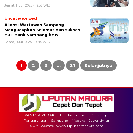
Jumat, 11 Juli 2025 - 12:56 WIB
Uncategorized
Aliansi Wartawan Sampang
Mengucapkan Selamat dan sukses
HUT Bank Sampang ke15
Selasa, 8 Juli 2025 - 02:15 WIB
Paginasi
pos
1
2
3
…
31
Selanjutnya
KANTOR REDAKSI: Jl H.Hasan Busri – Gulbung –
Pangarengan – Sampang – Madura – Jawa-timur
69271 Website : www.Liputanmadura.com