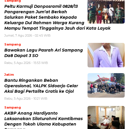
Sampang
Peltu Karmuji Danposramil 0828/13
Pangarengan Jum’at Berkah
Salurkan Paket Sembako Kepada
Keluarga Dul Rahman Warga Kurang
Mampu Tempat Tinggalnya Jauh dari Kata Layak
Jumat, 7 Agu 2026 - 02:45 WIB
Sampang
Bawakan Lagu Pasrah Ari Sampang
Da8 Dapat 3 SO
Rabu, 5 Agu 2026 - 15:53 WIB
Jatim
Bantu Ringankan Beban
Operasional, YALPK Sidoarjo Gelar
Aksi Bagi Pertalite Gratis ke Ojol
Rabu, 5 Agu 2026 - 10:21 WIB
Sampang
AKBP Anang Hardiyanto
Laksanakan Silaturahmi Kamtibmas
Dengan Tokoh Ulama Kabupaten