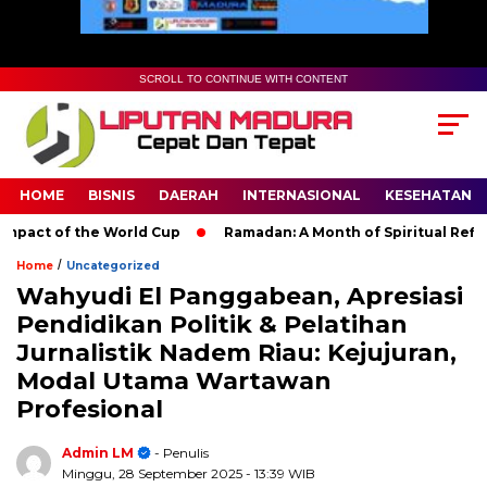
SCROLL TO CONTINUE WITH CONTENT
HOME
BISNIS
DAERAH
INTERNASIONAL
KESEHATAN
ct of the World Cup
Ramadan: A Month of Spiritual Reflection
/
Home
Uncategorized
Wahyudi El Panggabean, Apresiasi
Pendidikan Politik & Pelatihan
Jurnalistik Nadem Riau: Kejujuran,
Modal Utama Wartawan
Profesional
Admin LM
- Penulis
Minggu, 28 September 2025
- 13:39 WIB