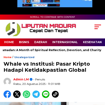
SCROLL TO CONTINUE WITH CONTENT
HOME
BISNIS
DAERAH
INTERNASIONAL
KESEHATAN
an: A Month of Spiritual Reflection, Devotion, and Charity
T
/
Home
Uncategorized
Whale vs Institusi: Pasar Kripto
Hadapi Ketidakpastian Global
Admin LM
- Penulis
Rabu, 20 Agustus 2025
- 11:01 WIB