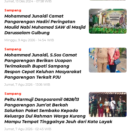
Jumat, 13 Des 2024 - 07:58 WIB
Sampang
Mohammad Junaidi Camat
Pangarengan Hadiri Peringatan
Maulid Nabi Muhamad SAW di Masjid
Darussalam Gulbung
Minggu, 9 Agu 2026 - 14:54 WIB
Sampang
Mohammad Junaidi, S.Sos Camat
Pangarengan Berikan Ucapan
Terimakasih Bupati Sampang
Respon Cepat Keluhan Masyarakat
Pangarengan Terkait PJU
Jumat, 7 Agu 2026 - 13:06 WIB
Sampang
Peltu Karmuji Danposramil 0828/13
Pangarengan Jum’at Berkah
Salurkan Paket Sembako Kepada
Keluarga Dul Rahman Warga Kurang
Mampu Tempat Tinggalnya Jauh dari Kata Layak
Jumat, 7 Agu 2026 - 02:45 WIB