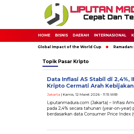
HOME
BISNIS
DAERAH
INTERNASIONAL
K
Soccer: The Global Impact of the World Cup
Ramadan: A Month
Topik
Pasar Kripto
Data Inflasi AS Stabil di 2,4%
Kripto Cermati Arah Kebijaka
Jakarta
| Kamis, 12 Maret 2026 - 11:15 WIB
Liputanmadura.com (Jakarta) – Inflasi Amer
pada 2,4% secara tahunan (year-on-year) 
berdasarkan data Consumer Price Index (CP