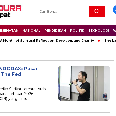
ESEHATAN
NASIONAL
PENDIDIKAN
POLITIK
TEKNOLOGI
W
 of Spiritual Reflection, Devotion, and Charity
The Latest Ne
, INDODAX: Pasar
n The Fed
ika Serikat tercatat stabil
pada Februari 2026
I) yang dirilis…