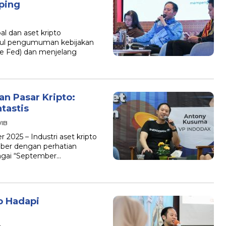
ping
al dan aset kripto
usul pengumuman kebijakan
he Fed) dan menjelang
n Pasar Kripto:
tastis
WIB
2025 – Industri aset kripto
ber dengan perhatian
agai “September…
to Hadapi