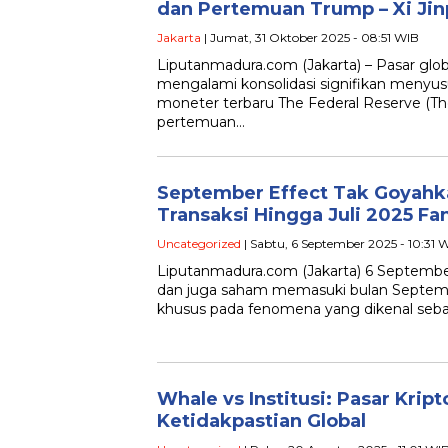
dan Pertemuan Trump – Xi Jin
Jakarta
| Jumat, 31 Oktober 2025 - 08:51 WIB
Liputanmadura.com (Jakarta) – Pasar glob
mengalami konsolidasi signifikan meny
moneter terbaru The Federal Reserve (T
pertemuan…
September Effect Tak Goyahka
Transaksi Hingga Juli 2025 Fan
Uncategorized
| Sabtu, 6 September 2025 - 10:31 
Liputanmadura.com (Jakarta) 6 September 
dan juga saham memasuki bulan Septem
khusus pada fenomena yang dikenal seb
Whale vs Institusi: Pasar Krip
Ketidakpastian Global