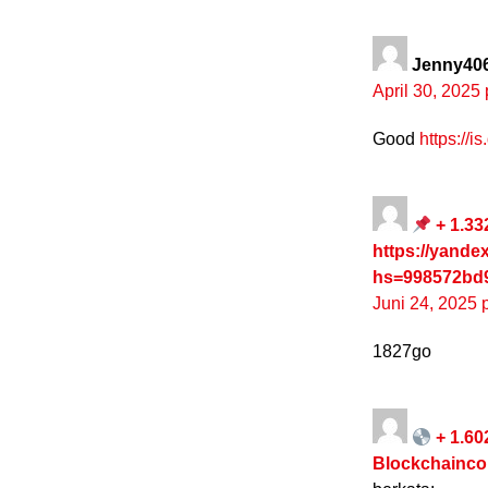
Jenny40
April 30, 2025
Good
https://i
+ 1.33
https://yand
hs=998572bd
Juni 24, 2025 
1827go
+ 1.60
Blockchainc