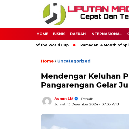
HOME
BISNIS
DAERAH
INTERNASIONAL
K
bal Impact of the World Cup
Ramadan: A Month of Spiritual R
Home
Uncategorized
/
Mendengar Keluhan P
Pangarengan Gelar Ju
Admin LM
- Penulis
Jumat, 13 Desember 2024
- 07:58 WIB