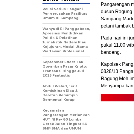
Pangarengan m
Polisi Serius Tangani
dusun Ragung 
Pengerusakan Fasilitas
Umum di Sampang
Sampang Madura
petani tambak 
Wahyudi El Panggabean,
Apresiasi Pendidikan
Pada hari ini j
Politik & Pelatihan
Jurnalistik Nadem Riau:
pukul 11.00 wib
Kejujuran, Modal Utama
Wartawan Profesional
bandeng.
September Effect Tak
Kapolsek Pang
Goyahkan Pasar Kripto:
Transaksi Hingga Juli
0828/13 Pangar
2025 Fantastis
Ragung Moh.im
Menyampaikan
Abdul Wahid, Jerit
Kemiskinan Riau &
Deretan Pemimpin
Bermental Korup
Kecamatan
Pangarengan Meriahkan
HUT RI Ke- 80 Lomba
Gerak Jalan Tingkat SD
SMP SMA dan UMUM