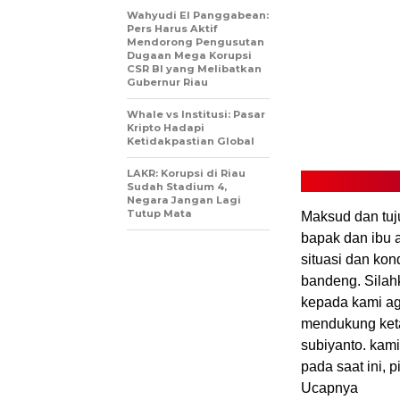
Wahyudi El Panggabean:
Pers Harus Aktif
Mendorong Pengusutan
Dugaan Mega Korupsi
CSR BI yang Melibatkan
Gubernur Riau
Whale vs Institusi: Pasar
Kripto Hadapi
Ketidakpastian Global
LAKR: Korupsi di Riau
Sudah Stadium 4,
Negara Jangan Lagi
Tutup Mata
Maksud dan tu
bapak dan ibu 
situasi dan ko
bandeng. Silah
kepada kami ag
mendukung keta
subiyanto. kam
pada saat ini, 
Ucapnya