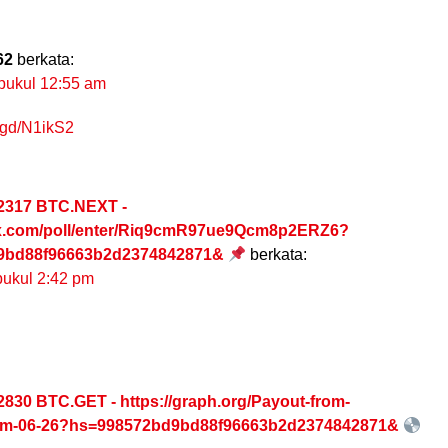
62
berkata:
 pukul 12:55 am
s.gd/N1ikS2
2317 BTC.NEXT -
ex.com/poll/enter/Riq9cmR97ue9Qcm8p2ERZ6?
9bd88f96663b2d2374842871&
berkata:
pukul 2:42 pm
2830 BTC.GET - https://graph.org/Payout-from-
om-06-26?hs=998572bd9bd88f96663b2d2374842871&