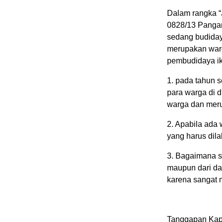
Dalam rangka “
0828/13 Pangar
sedang budiday
merupakan warg
pembudidaya ik
1. pada tahun 
para warga di 
warga dan meru
2. Apabila ada
yang harus dil
3. Bagaimana so
maupun dari da
karena sangat
Tanggapan Kapo