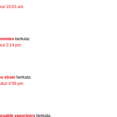
ukul 10:03 am
gummies
berkata:
ukul 2:14 pm
s strain
berkata:
pukul 4:56 pm
posable vaporizers
berkata: