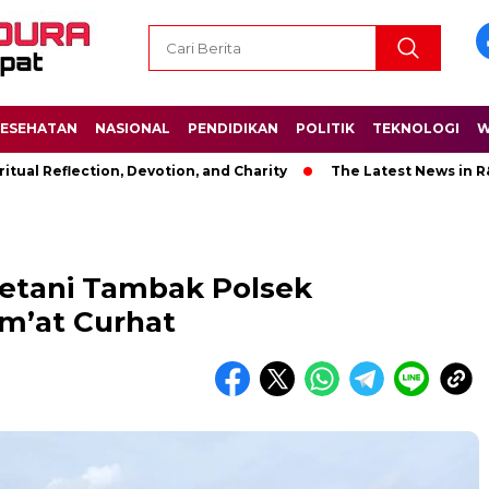
ESEHATAN
NASIONAL
PENDIDIKAN
POLITIK
TEKNOLOGI
W
eflection, Devotion, and Charity
The Latest News in R&B Musi
etani Tambak Polsek
m’at Curhat