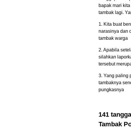
bapak mari kit
tambak lagi. Ya
1. Kita buat be
narasinya dan d
tambak warga
2. Apabila set
silahkan lapork
tersebut merup
3. Yang paling 
tambaknya send
pungkasnya
141 tangg
Tambak Po