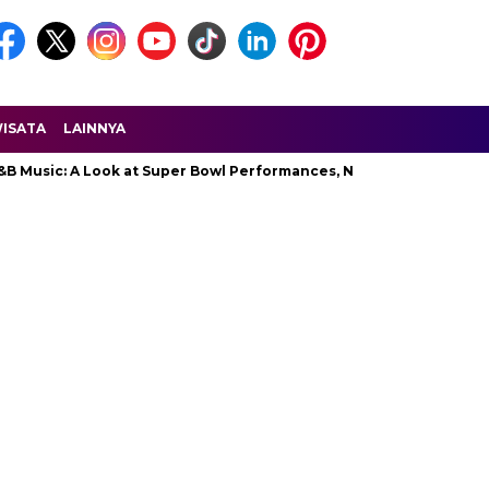
ISATA
LAINNYA
c: A Look at Super Bowl Performances, New Albums, Rising Stars, a