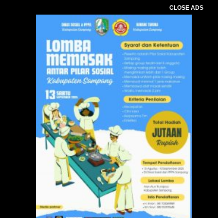
CLOSE ADS