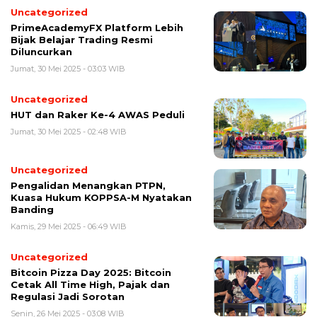
Uncategorized
PrimeAcademyFX Platform Lebih
Bijak Belajar Trading Resmi
Diluncurkan
Jumat, 30 Mei 2025 - 03:03 WIB
Uncategorized
HUT dan Raker Ke-4 AWAS Peduli
Jumat, 30 Mei 2025 - 02:48 WIB
Uncategorized
Pengalidan Menangkan PTPN,
Kuasa Hukum KOPPSA-M Nyatakan
Banding
Kamis, 29 Mei 2025 - 06:49 WIB
Uncategorized
Bitcoin Pizza Day 2025: Bitcoin
Cetak All Time High, Pajak dan
Regulasi Jadi Sorotan
Senin, 26 Mei 2025 - 03:08 WIB