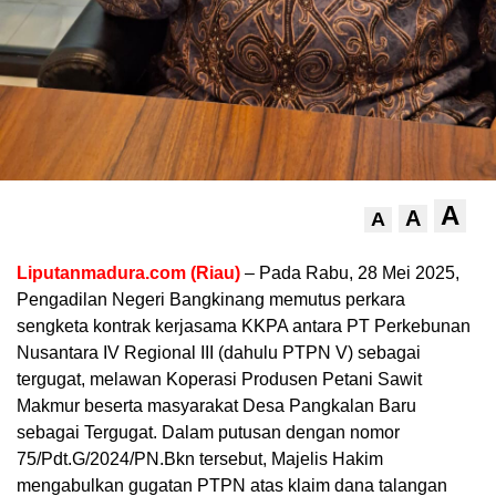
A
A
A
Liputanmadura.com (Riau)
– Pada Rabu, 28 Mei 2025,
Pengadilan Negeri Bangkinang memutus perkara
sengketa kontrak kerjasama KKPA antara PT Perkebunan
Nusantara IV Regional III (dahulu PTPN V) sebagai
tergugat, melawan Koperasi Produsen Petani Sawit
Makmur beserta masyarakat Desa Pangkalan Baru
sebagai Tergugat. Dalam putusan dengan nomor
75/Pdt.G/2024/PN.Bkn tersebut, Majelis Hakim
mengabulkan gugatan PTPN atas klaim dana talangan