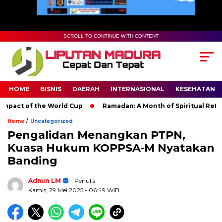
SCROLL TO CONTINUE WITH CONTENT
HOME
BISNIS
DAERAH
INTERNASIONAL
KESEHATAN
t of the World Cup
Ramadan: A Month of Spiritual Reflection,
/
Home
Uncategorized
Pengalidan Menangkan PTPN,
Kuasa Hukum KOPPSA-M Nyatakan
Banding
Admin LM
- Penulis
Kamis, 29 Mei 2025
- 06:49 WIB