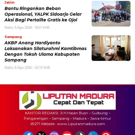
Jatim
Bantu Ringankan Beban
Operasional, YALPK Sidoarjo Gelar
Aksi Bagi Pertalite Gratis ke Ojol
Rabu, 5 Agu 2026 - 10:21 WIB
Sampang
AKBP Anang Hardiyanto
Laksanakan Silaturahmi Kamtibmas
Dengan Tokoh Ulama Kabupaten
Sampang
Rabu, 5 Agu 2026 - 02:13 WIB
KANTOR REDAKSI: Jl H.Hasan Busri – Gulbung –
Pangarengan – Sampang – Madura – Jawa-timur
69271 Website : www.Liputanmadura.com