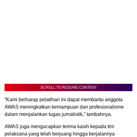
SCROLL TO RESUME CONTENT
“Kami berharap pelatihan ini dapat membantu anggota
AWAS meningkatkan kemampuan dan profesionalisme
dalam menjalankan tugas jurnalistik,” tambahnya.
AWAS juga mengucapkan terima kasih kepada tim
pelaksana yang telah berjuang hingga berjalannya