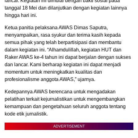
lancar. Kegiatan ini dimulai dengan bakti sosial pada
tanggal 18 Mei dan dilanjutkan dengan kegiatan lainnya
hingga hari ini.
Ketua panitia pelaksana AWAS Dimas Saputra,
menyampaikan, rasa syukur dan terima kasih kepada
semua pihak yang telah berpartisipasi dan membantu
dalam kegiatan ini. “Alhamdulillah, kegiatan HUT dan
Raker AWAS ke-4 tahun ini dapat berjalan dengan sukses
dan lancar. Kami berharap kegiatan ini dapat menjadi
momentum untuk meningkatkan kualitas dan
profesionalisme anggota AWAS,” ujarnya.
Kedepannya AWAS berencana untuk mengadakan
pelatihan terkait kejurnalistikan untuk mengembangkan
kemampuan dan pengetahuan seluruh anggota tentang
kode etik jurnalistik.
ADVERTISEMENT