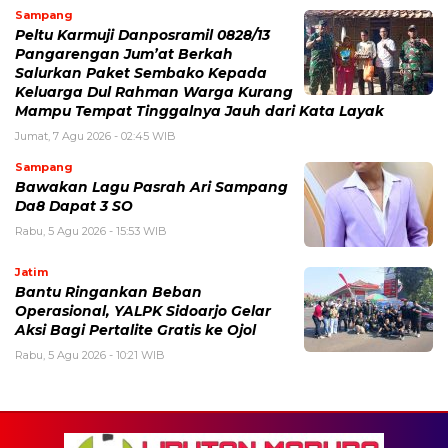
Sampang
Peltu Karmuji Danposramil 0828/13
Pangarengan Jum’at Berkah
Salurkan Paket Sembako Kepada
Keluarga Dul Rahman Warga Kurang
Mampu Tempat Tinggalnya Jauh dari Kata Layak
Jumat, 7 Agu 2026 - 02:45 WIB
Sampang
Bawakan Lagu Pasrah Ari Sampang
Da8 Dapat 3 SO
Rabu, 5 Agu 2026 - 15:53 WIB
Jatim
Bantu Ringankan Beban
Operasional, YALPK Sidoarjo Gelar
Aksi Bagi Pertalite Gratis ke Ojol
Rabu, 5 Agu 2026 - 10:21 WIB