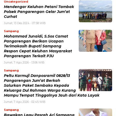
Uncategorized
Mendengar Keluhan Petani Tambak
Polsek Pangarengan Gelar Jum’at
Curhat
Jumat, 13 Des 2024 - 07:58 WIB
Sampang
Mohammad Junaidi, S.Sos Camat
Pangarengan Berikan Ucapan
Terimakasih Bupati Sampang
Respon Cepat Keluhan Masyarakat
Pangarengan Terkait PJU
Jumat, 7 Agu 2026 - 13:06 WIB
Sampang
Peltu Karmuji Danposramil 0828/13
Pangarengan Jum’at Berkah
Salurkan Paket Sembako Kepada
Keluarga Dul Rahman Warga Kurang
Mampu Tempat Tinggalnya Jauh dari Kata Layak
Jumat, 7 Agu 2026 - 02:45 WIB
Sampang
Bawakan Lagu Pasrah Ari Sampang