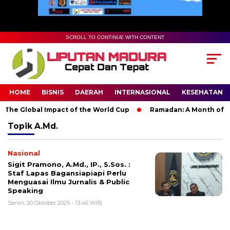
SCROLL TO CONTINUE WITH CONTENT
HOME
BISNIS
DAERAH
INTERNASIONAL
KESEHATAN
The Global Impact of the World Cup
Ramadan: A Month of Spir
Topik
A.Md.
Nasional
Sigit Pramono, A.Md., IP., S.Sos. :
Staf Lapas Bagansiapiapi Perlu
Menguasai Ilmu Jurnalis & Public
Speaking
Senin, 20 Oktober 2025 - 13:46 WIB