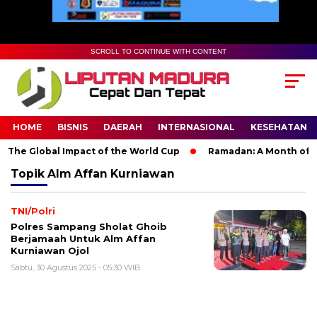
SCROLL TO CONTINUE WITH CONTENT
HOME
BISNIS
DAERAH
INTERNASIONAL
KESEHATAN
 The Global Impact of the World Cup
Ramadan: A Month of Spir
Topik
Alm Affan Kurniawan
TNI/Polri
Polres Sampang Sholat Ghoib
Berjamaah Untuk Alm Affan
Kurniawan Ojol
Sabtu, 30 Agustus 2025 - 05:30 WIB