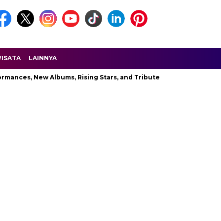
ISATA
LAINNYA
s, New Albums, Rising Stars, and Tribute to Aaliyah
Explorin