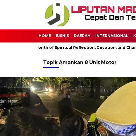
HOME
BISNIS
DAERAH
INTERNASIONAL
K
amadan: A Month of Spiritual Reflection, Devotion, and Charity
Topik
Amankan 8 Unit Motor