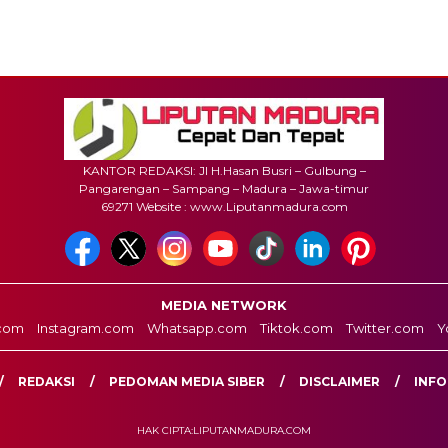
KANTOR REDAKSI: Jl H.Hasan Busri – Gulbung –
Pangarengan – Sampang – Madura – Jawa-timur
69271 Website : www.Liputanmadura.com
MEDIA NETWORK
com
Instagram.com
Whatsapp.com
Tiktok.com
Twitter.com
Y
REDAKSI
PEDOMAN MEDIA SIBER
DISCLAIMER
INFO
HAK CIPTA:LIPUTANMADURA.COM