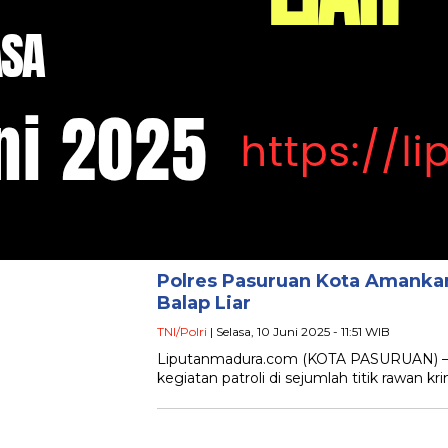
Polres Pasuruan Kota Amankan
Balap Liar
TNI/Polri
| Selasa, 10 Juni 2025 - 11:51 WIB
Liputanmadura.com (KOTA PASURUAN) – 
kegiatan patroli di sejumlah titik rawan kr