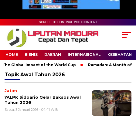
SCROLL TO CONTINUE WITH CONTENT
HOME
BISNIS
DAERAH
INTERNASIONAL
KESEHATAN
The Global Impact of the World Cup
Ramadan: A Month of Spir
Topik
Awal Tahun 2026
Jatim
YALPK Sidoarjo Gelar Baksos Awal
Tahun 2026
Sabtu, 3 Januari 2026 - 04:41 WIB