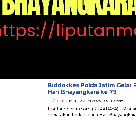
Biddokkes Polda Jatim Gelar B
Hari Bhayangkara ke 79
TNI/Polri
| Jumat, 13 Juni 2025 - 07:40 WIB
Liputanmadura.com (SURABAYA) – Ribuan p
merasakan berkah pada Hari Bhayangkara 