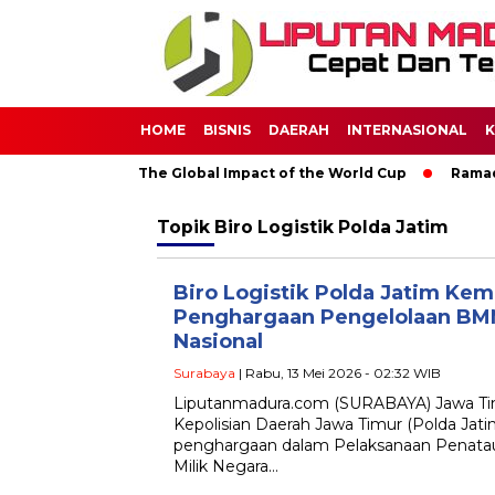
HOME
BISNIS
DAERAH
INTERNASIONAL
K
Through Soccer: The Global Impact of the World Cup
Ramadan
Topik
Biro Logistik Polda Jatim
Biro Logistik Polda Jatim Kem
Penghargaan Pengelolaan BMN
Nasional
Surabaya
| Rabu, 13 Mei 2026 - 02:32 WIB
Liputanmadura.com (SURABAYA) Jawa Timu
Kepolisian Daerah Jawa Timur (Polda Jati
penghargaan dalam Pelaksanaan Penata
Milik Negara…