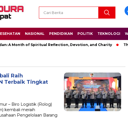
ESEHATAN
NASIONAL
PENDIDIKAN
POLITIK
TEKNOLOGI
W
: A Month of Spiritual Reflection, Devotion, and Charity
The 
bali Raih
 Terbaik Tingkat
r – Biro Logistik (Rolog)
m) kembali meraih
usahaan Pengelolaan Barang