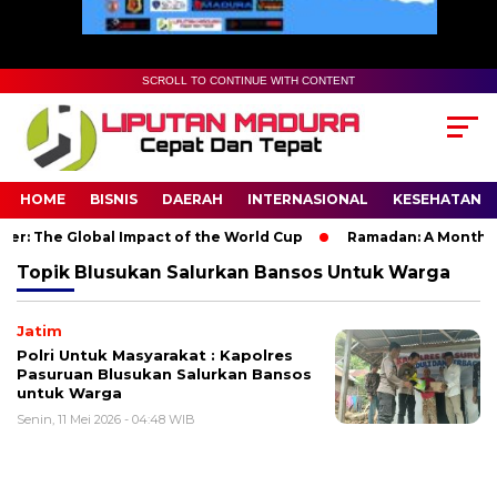
SCROLL TO CONTINUE WITH CONTENT
HOME
BISNIS
DAERAH
INTERNASIONAL
KESEHATAN
er: The Global Impact of the World Cup
Ramadan: A Month of 
Topik
Blusukan Salurkan Bansos Untuk Warga
Jatim
Polri Untuk Masyarakat : Kapolres
Pasuruan Blusukan Salurkan Bansos
untuk Warga
Senin, 11 Mei 2026 - 04:48 WIB