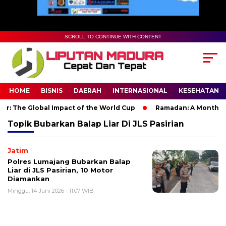
SCROLL TO CONTINUE WITH CONTENT
HOME
BISNIS
DAERAH
INTERNASIONAL
KESEHATAN
: The Global Impact of the World Cup
Ramadan: A Month of Sp
Topik
Bubarkan Balap Liar Di JLS Pasirian
Jatim
Polres Lumajang Bubarkan Balap
Liar di JLS Pasirian, 10 Motor
Diamankan
Minggu, 14 Juni 2026 - 11:07 WIB