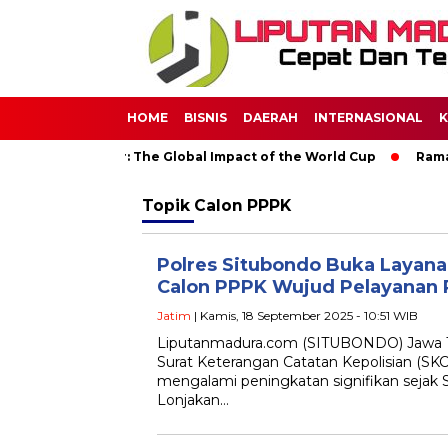
HOME
BISNIS
DAERAH
INTERNASIONAL
K
 Through Soccer: The Global Impact of the World Cup
Ramada
Topik
Calon PPPK
Polres Situbondo Buka Layana
Calon PPPK Wujud Pelayanan 
Jatim
| Kamis, 18 September 2025 - 10:51 WIB
Liputanmadura.com (SITUBONDO) Jawa 
Surat Keterangan Catatan Kepolisian (SKC
mengalami peningkatan signifikan sejak 
Lonjakan…