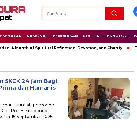
ESEHATAN
NASIONAL
PENDIDIKAN
POLITIK
TEKNOLOGI
W
n: A Month of Spiritual Reflection, Devotion, and Charity
The
n SKCK 24 jam Bagi
Prima dan Humanis
Timur – Jumlah pemohon
K) di Polres Situbondo
Senin 15 September 2025.