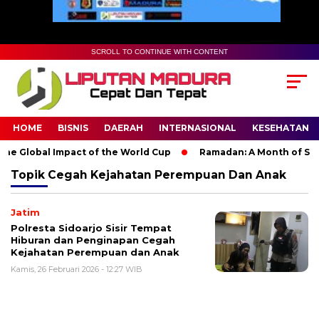
SCROLL TO CONTINUE WITH CONTENT
HOME
BISNIS
DAERAH
INTERNASIONAL
KESEHATAN
he Global Impact of the World Cup
Ramadan: A Month of Spirit
Topik
Cegah Kejahatan Perempuan Dan Anak
Jatim
Polresta Sidoarjo Sisir Tempat
Hiburan dan Penginapan Cegah
Kejahatan Perempuan dan Anak
Kamis, 26 Februari 2026 - 12:27 WIB