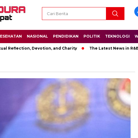
ESEHATAN
NASIONAL
PENDIDIKAN
POLITIK
TEKNOLOGI
W
 Devotion, and Charity
The Latest News in R&B Music: A Look 