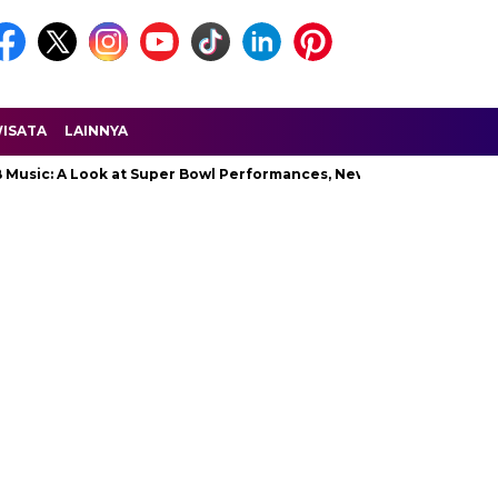
ISATA
LAINNYA
at Super Bowl Performances, New Albums, Rising Stars, and Tribute