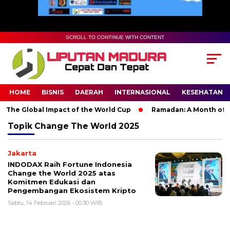
SCROLL TO CONTINUE WITH CONTENT
HOME
BISNIS
DAERAH
INTERNASIONAL
KESEHATAN
 The Global Impact of the World Cup
Ramadan: A Month of Spir
Topik
Change The World 2025
Jakarta
INDODAX Raih Fortune Indonesia
Change the World 2025 atas
Komitmen Edukasi dan
Pengembangan Ekosistem Kripto
Sabtu, 14 Februari 2026 - 00:30 WIB