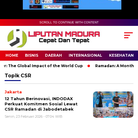
SCROLL TO CONTINUE WITH CONTENT
HOME
BISNIS
DAERAH
INTERNASIONAL
KESEHATAN
r: The Global Impact of the World Cup
Ramadan: A Month of S
Topik
CSR
Jakarta
12 Tahun Berinovasi, INDODAX
Perkuat Komitmen Sosial Lewat
CSR Ramadan di Jabodetabek
Senin, 23 Februari 2026 - 07:04 WIB