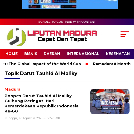
SCROLL TO CONTINUE WITH CONTENT
HOME
BISNIS
DAERAH
INTERNASIONAL
KESEHATAN
r: The Global Impact of the World Cup
Ramadan: A Month of S
Topik
Darut Tauhid Al Maliky
Madura
Ponpes Darut Tauhid Al Maliky
Gulbung Peringati Hari
Kemerdekaan Republik Indonesia
Ke-80
Minggu, 17 Agustus 2025 - 12:57 WIB