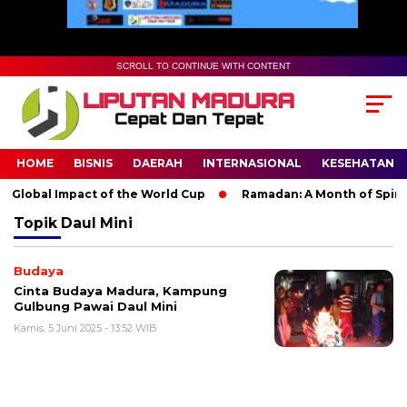
SCROLL TO CONTINUE WITH CONTENT
HOME
BISNIS
DAERAH
INTERNASIONAL
KESEHATAN
 Global Impact of the World Cup
Ramadan: A Month of Spiritu
Topik
Daul Mini
Budaya
Cinta Budaya Madura, Kampung
Gulbung Pawai Daul Mini
Kamis, 5 Juni 2025 - 13:52 WIB