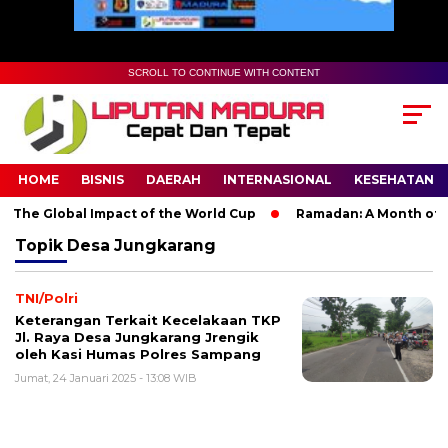
SCROLL TO CONTINUE WITH CONTENT
HOME
BISNIS
DAERAH
INTERNASIONAL
KESEHATAN
 The Global Impact of the World Cup
Ramadan: A Month of Spi
Topik
Desa Jungkarang
TNI/Polri
Keterangan Terkait Kecelakaan TKP
Jl. Raya Desa Jungkarang Jrengik
oleh Kasi Humas Polres Sampang
Jumat, 24 Januari 2025 - 13:08 WIB