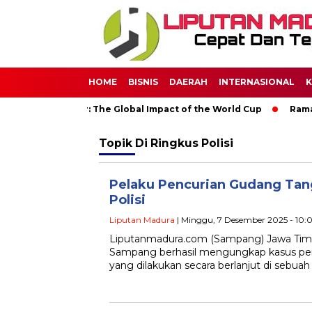
HOME
BISNIS
DAERAH
INTERNASIONAL
K
 Through Soccer: The Global Impact of the World Cup
Ramada
Topik
Di Ringkus Polisi
Pelaku Pencurian Gudang Ta
Polisi
Liputan Madura
| Minggu, 7 Desember 2025 - 10:
Liputanmadura.com (Sampang) Jawa Timur 
Sampang berhasil mengungkap kasus pe
yang dilakukan secara berlanjut di sebua