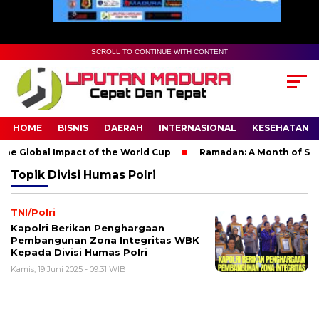
SCROLL TO CONTINUE WITH CONTENT
HOME
BISNIS
DAERAH
INTERNASIONAL
KESEHATAN
he Global Impact of the World Cup
Ramadan: A Month of Spirit
Topik
Divisi Humas Polri
TNI/Polri
Kapolri Berikan Penghargaan
Pembangunan Zona Integritas WBK
Kepada Divisi Humas Polri
Kamis, 19 Juni 2025 - 09:31 WIB