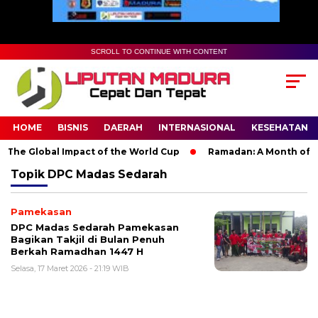
SCROLL TO CONTINUE WITH CONTENT
HOME
BISNIS
DAERAH
INTERNASIONAL
KESEHATAN
The Global Impact of the World Cup
Ramadan: A Month of Spir
Topik
DPC Madas Sedarah
Pamekasan
DPC Madas Sedarah Pamekasan
Bagikan Takjil di Bulan Penuh
Berkah Ramadhan 1447 H
Selasa, 17 Maret 2026 - 21:19 WIB