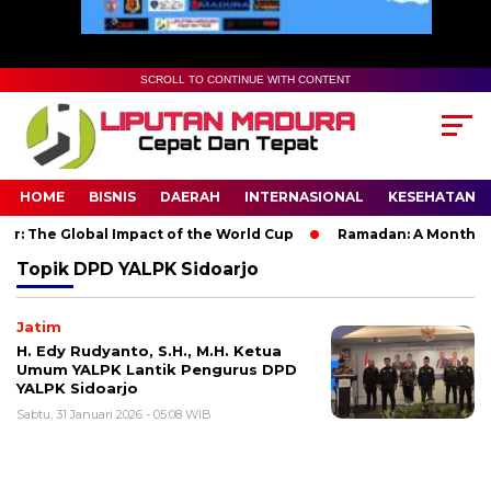
SCROLL TO CONTINUE WITH CONTENT
HOME
BISNIS
DAERAH
INTERNASIONAL
KESEHATAN
: The Global Impact of the World Cup
Ramadan: A Month of Sp
Topik
DPD YALPK Sidoarjo
Jatim
H. Edy Rudyanto, S.H., M.H. Ketua
Umum YALPK Lantik Pengurus DPD
YALPK Sidoarjo
Sabtu, 31 Januari 2026 - 05:08 WIB