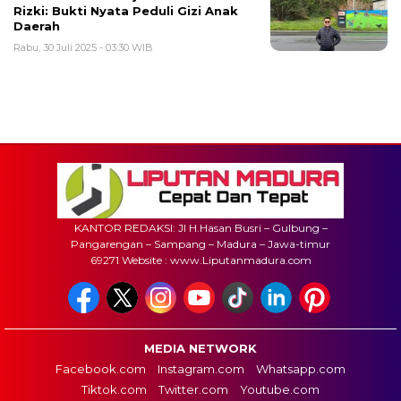
Rizki: Bukti Nyata Peduli Gizi Anak
Daerah
Rabu, 30 Juli 2025 - 03:30 WIB
KANTOR REDAKSI: Jl H.Hasan Busri – Gulbung –
Pangarengan – Sampang – Madura – Jawa-timur
69271 Website : www.Liputanmadura.com
MEDIA NETWORK
Facebook.com
Instagram.com
Whatsapp.com
Tiktok.com
Twitter.com
Youtube.com