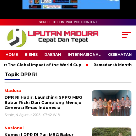
SCROLL TO CONTINUE WITH CONTENT
HOME
BISNIS
DAERAH
INTERNASIONAL
KESEHATAN
: The Global Impact of the World Cup
Ramadan: A Month of Sp
Topik
DPR RI
Madura
DPR RI Hadir, Launching SPPG MBG
Babur Rizki Dari Camplong Menuju
Generasi Emas Indonesia
Senin, 4 Agustus 2025 - 07:42 WIB
Nasional
Komisi I DPR RI Puji MBG Babur