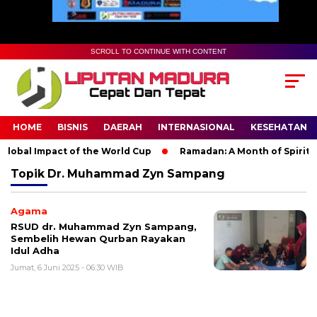
SCROLL TO CONTINUE WITH CONTENT
HOME
BISNIS
DAERAH
INTERNASIONAL
KESEHATAN
lobal Impact of the World Cup
Ramadan: A Month of Spiritual
Topik
Dr. Muhammad Zyn Sampang
Agama
RSUD dr. Muhammad Zyn Sampang,
Sembelih Hewan Qurban Rayakan
Idul Adha
Jumat, 6 Juni 2025 - 06:30 WIB