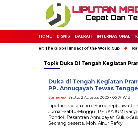
HOME
BISNIS
DAERAH
INTERNASIONAL
K
rld Through Soccer: The Global Impact of the World Cup
Rama
Topik
Duka Di Tengah Kegiatan Pr
Duka di Tengah Kegiatan Pram
PP. Annuqayah Tewas Tengge
Sumenep
| Sabtu, 2 Agustus 2025 - 05:57 WIB
Liputanmadura.com (Sumenep) Jawa Tim
Jumat-Sabtu-Minggu (PERKAJUM) yang d
Pondok Pesantren Annuqayah Guluk-Gulu
Seorang peserta, Moh. Ainur Rafky…