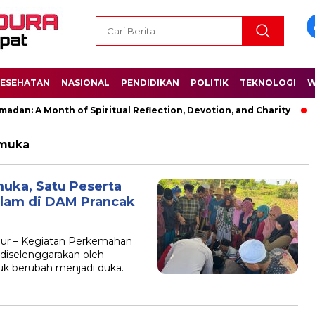
ESEHATAN
NASIONAL
PENDIDIKAN
POLITIK
TEKNOLOGI
W
dan: A Month of Spiritual Reflection, Devotion, and Charity
amuka
uka, Satu Peserta
lam di DAM Prancak
ur – Kegiatan Perkemahan
iselenggarakan oleh
k berubah menjadi duka.