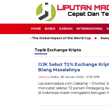
HOME
BISNIS
DAERAH
INTERNASIONAL
K
 Through Soccer: The Global Impact of the World Cup
Ramada
Topik
Exchange Kripto
OJK Sebut 72% Exchange Kripto
Biang Masalahnya
Jakarta
| Rabu, 28 Januari 2026 - 12:35 WIB
Liputanmadura.com (Jakarta) – Otoritas 
mencatat sekitar 72 persen Pedagang As
di Indonesia masih mengalami kerugian h