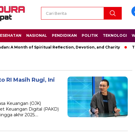
ESEHATAN
NASIONAL
PENDIDIKAN
POLITIK
TEKNOLOGI
W
n: A Month of Spiritual Reflection, Devotion, and Charity
Th
 RI Masih Rugi, Ini
Jasa Keuangan (OJK)
et Keuangan Digital (PAKD)
ingga akhir 2025….