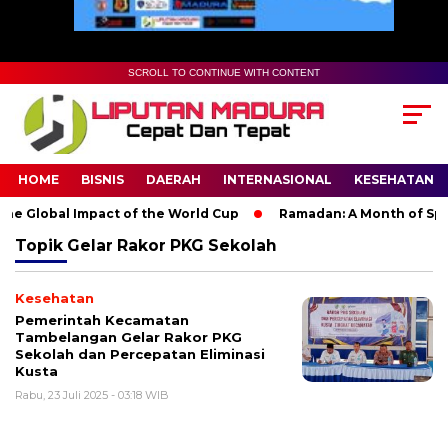
SCROLL TO CONTINUE WITH CONTENT
HOME
BISNIS
DAERAH
INTERNASIONAL
KESEHATAN
e Global Impact of the World Cup
Ramadan: A Month of Spirit
Topik
Gelar Rakor PKG Sekolah
Kesehatan
Pemerintah Kecamatan
Tambelangan Gelar Rakor PKG
Sekolah dan Percepatan Eliminasi
Kusta
Rabu, 23 Juli 2025 - 03:18 WIB