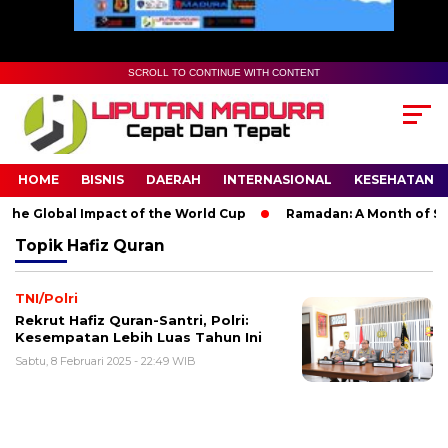
SCROLL TO CONTINUE WITH CONTENT
HOME
BISNIS
DAERAH
INTERNASIONAL
KESEHATAN
he Global Impact of the World Cup
Ramadan: A Month of Spiri
Topik
Hafiz Quran
TNI/Polri
Rekrut Hafiz Quran-Santri, Polri:
Kesempatan Lebih Luas Tahun Ini
Sabtu, 8 Februari 2025 - 22:49 WIB