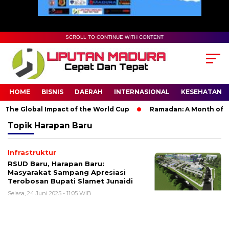
SCROLL TO CONTINUE WITH CONTENT
HOME
BISNIS
DAERAH
INTERNASIONAL
KESEHATAN
The Global Impact of the World Cup
Ramadan: A Month of Spir
Topik
Harapan Baru
Infrastruktur
RSUD Baru, Harapan Baru:
Masyarakat Sampang Apresiasi
Terobosan Bupati Slamet Junaidi
Selasa, 24 Juni 2025 - 11:05 WIB