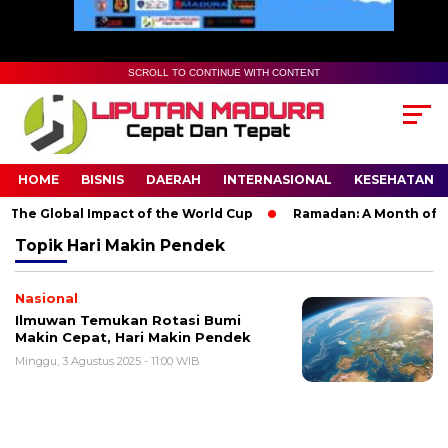
SCROLL TO CONTINUE WITH CONTENT
HOME
BISNIS
DAERAH
INTERNASIONAL
KESEHATAN
The Global Impact of the World Cup
Ramadan: A Month of Spir
Topik
Hari Makin Pendek
Nasional
Ilmuwan Temukan Rotasi Bumi
Makin Cepat, Hari Makin Pendek
Minggu, 3 Agustus 2025 - 11:00 WIB