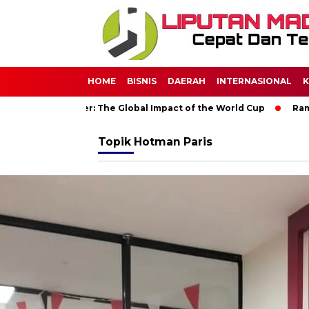
HOME
BISNIS
DAERAH
INTERNASIONAL
K
Through Soccer: The Global Impact of the World Cup
Ramadan:
Topik
Hotman Paris