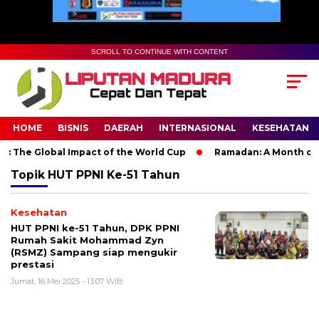
SCROLL TO CONTINUE WITH CONTENT
HOME
BISNIS
DAERAH
INTERNASIONAL
KESEHATAN
 The Global Impact of the World Cup
Ramadan: A Month of Spi
Topik
HUT PPNI Ke-51 Tahun
Kesehatan
HUT PPNI ke-51 Tahun, DPK PPNI
Rumah Sakit Mohammad Zyn
(RSMZ) Sampang siap mengukir
prestasi
Jumat, 16 Mei 2025 - 13:07 WIB