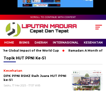
SCROLL TO CONTINUE WITH CONTENT
HOME
BISNIS
DAERAH
INTERNASIONAL
KESEHATAN
The Global Impact of the World Cup
Ramadan: A Month of Spir
Topik
HUT PPNI Ke-51
Kesehatan
DPK PPNI RSMZ Raih Juara HUT PPNI
ke-51
Sabtu, 17 Mei 2025 - 17:57 WIB