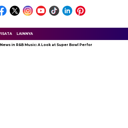
ISATA
LAINNYA
ws in R&B Music: A Look at Super Bowl Performances, New Albums, 