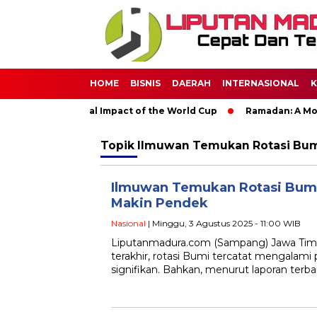
HOME
BISNIS
DAERAH
INTERNASIONAL
K
Soccer: The Global Impact of the World Cup
Ramadan: A Month
Topik
Ilmuwan Temukan Rotasi Bum
Ilmuwan Temukan Rotasi Bumi
Makin Pendek
Nasional
| Minggu, 3 Agustus 2025 - 11:00 WIB
Liputanmadura.com (Sampang) Jawa Tim
terakhir, rotasi Bumi tercatat mengalam
signifikan. Bahkan, menurut laporan terbar