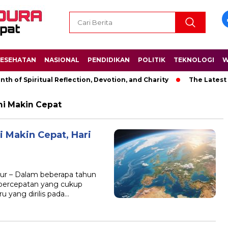
ESEHATAN
NASIONAL
PENDIDIKAN
POLITIK
TEKNOLOGI
W
 of Spiritual Reflection, Devotion, and Charity
The Latest Ne
i Makin Cepat
 Makin Cepat, Hari
ur – Dalam beberapa tahun
i percepatan yang cukup
u yang dirilis pada…