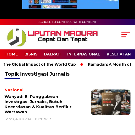
SCROLL TO CONTINUE WITH CONTENT
HOME
BISNIS
DAERAH
INTERNASIONAL
KESEHATAN
The Global Impact of the World Cup
Ramadan: A Month of Spir
Topik
Investigasi Jurnalis
Nasional
Wahyudi El Panggabean :
Investigasi Jurnalis, Butuh
Kecerdasan & Kualitas Berfikir
Wartawan
Sabtu, 4 Juli 2026 - 03:38 WIB