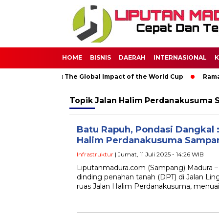
HOME
BISNIS
DAERAH
INTERNASIONAL
K
 Through Soccer: The Global Impact of the World Cup
Ramada
Topik
Jalan Halim Perdanakusuma 
Batu Rapuh, Pondasi Dangkal 
Halim Perdanakusuma Sampan
Infrastruktur
| Jumat, 11 Juli 2025 - 14:26 WIB
Liputanmadura.com (Sampang) Madura 
dinding penahan tanah (DPT) di Jalan Lin
ruas Jalan Halim Perdanakusuma, menuai k