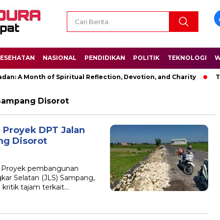
ESEHATAN
NASIONAL
PENDIDIKAN
POLITIK
TEKNOLOGI
W
n: A Month of Spiritual Reflection, Devotion, and Charity
The
Sampang Disorot
: Proyek DPT Jalan
g Disorot
– Proyek pembangunan
gkar Selatan (JLS) Sampang,
ritik tajam terkait…