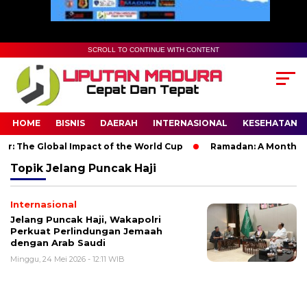
SCROLL TO CONTINUE WITH CONTENT
HOME
BISNIS
DAERAH
INTERNASIONAL
KESEHATAN
: The Global Impact of the World Cup
Ramadan: A Month of Sp
Topik
Jelang Puncak Haji
Internasional
Jelang Puncak Haji, Wakapolri
Perkuat Perlindungan Jemaah
dengan Arab Saudi
Minggu, 24 Mei 2026 - 12:11 WIB