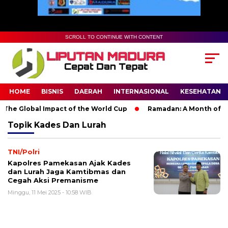
SCROLL TO CONTINUE WITH CONTENT
HOME
BISNIS
DAERAH
INTERNASIONAL
KESEHATAN
The Global Impact of the World Cup
Ramadan: A Month of Spir
Topik
Kades Dan Lurah
TNI/Polri
Kapolres Pamekasan Ajak Kades
dan Lurah Jaga Kamtibmas dan
Cegah Aksi Premanisme
Minggu, 11 Mei 2025 - 10:58 WIB